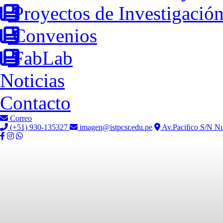
Proyectos de Investigació
Convenios
FabLab
Noticias
Contacto
Correo
(+51) 930-135327
imagen@istpcsr.edu.pe
Av.Paciﬁco S/N Nu