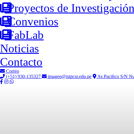
Proyectos de Investigació
Convenios
FabLab
Noticias
Contacto
Correo
(+51) 930-135327
imagen@istpcsr.edu.pe
Av.Paciﬁco S/N Nu